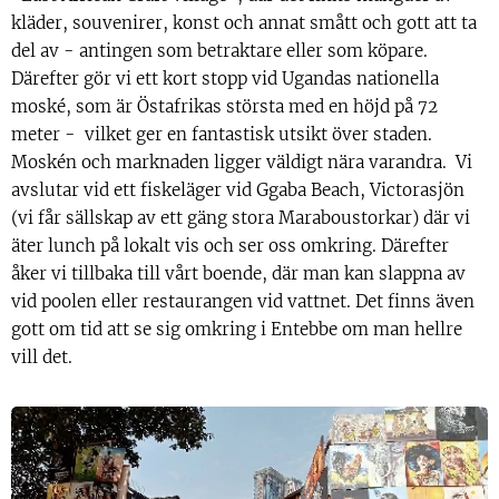
kläder, souvenirer, konst och annat smått och gott att ta
del av - antingen som betraktare eller som köpare.
Därefter gör vi ett kort stopp vid Ugandas nationella
moské, som är Östafrikas största med en höjd på 72
meter - vilket ger en fantastisk utsikt över staden.
Moskén och marknaden ligger väldigt nära varandra. Vi
avslutar vid ett fiskeläger vid Ggaba Beach, Victorasjön
(vi får sällskap av ett gäng stora Maraboustorkar) där vi
äter lunch på lokalt vis och ser oss omkring. Därefter
åker vi tillbaka till vårt boende, där man kan slappna av
vid poolen eller restaurangen vid vattnet. Det finns även
gott om tid att se sig omkring i Entebbe om man hellre
vill det.