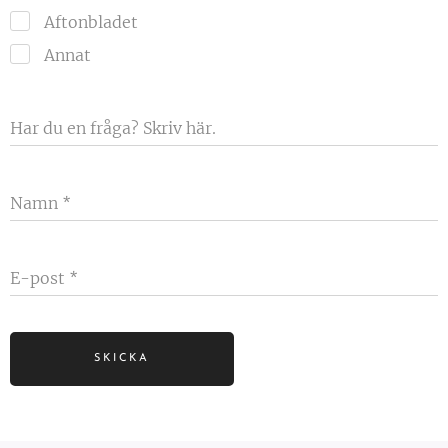
Aftonbladet
Annat
Har du en fråga? Skriv här.
Namn
E-post
SKICKA