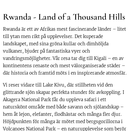
Rwanda - Land of a Thousand Hills
Rwanda är ett av Afrikas mest fascinerande länder – litet
till ytan men rikt på upplevelser. Det kuperade
landskapet, med sina gröna kullar och dimhöljda
vulkaner, bjuder på fantastiska vyer och
vandringsmöjligheter. Vår resa tar dig till Kigali – en av
kontinentens renaste och mest välorganiserade städer –
där historia och framtid möts i en inspirerande atmosfär.
Vi reser vidare till Lake Kivu, där stillheten vid den
glittrande sjön skapar perfekta stunder för avkoppling. I
Akagera National Park får du uppleva safari i ett
naturskönt område med både savann och sjölandskap –
hem åt lejon, elefanter, flodhästar och många fler djur.
Höjdpunkten för många är mötet med bergsgorillorna i
Volcanoes National Park – en naturupplevelse som berör