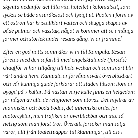
skymta nedanför det lilla vita hotellet i kolonialstil, som
lyckas se både anspråkslöst och lyxigt ut. Poolen i form av
ett ostron har kristallklart vatten och skugga skapas av
både palmer och vasstak, något vi kommer att se i många
former och storlek under resans gång. Vi är framme!
Efter en god natts sömn åker vi in till Kampala. Resan
företas med den safaribil med engelsktalande (förstås)
chaufför vi har tillgång till hela veckan och som snart blir
vårt andra hem. Kampala är förvånansvärt överblickbart
och vår kunniga guide förklarar att staden liksom Rom är
byggd på 7 kullar. På nästan varje kulle finns en helgedom
för någon av alla de religioner som utövas. Det myllrar av
människor och boda bodas, det inhemska ordet för
motorcyklar, men trafiken är överblickbar och inte så
hetsig som man först tror. Överallt försöker man sälja
varor, allt från toalettpapper till klänningar, till oss i