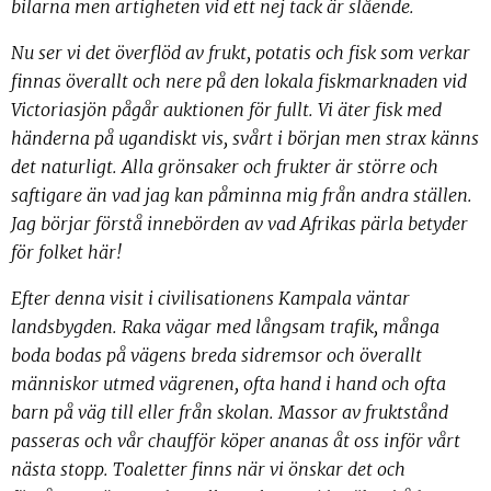
bilarna men artigheten vid ett nej tack är slående.
Nu ser vi det överflöd av frukt, potatis och fisk som verkar
finnas överallt och nere på den lokala fiskmarknaden vid
Victoriasjön pågår auktionen för fullt. Vi äter fisk med
händerna på ugandiskt vis, svårt i början men strax känns
det naturligt. Alla grönsaker och frukter är större och
saftigare än vad jag kan påminna mig från andra ställen.
Jag börjar förstå innebörden av vad Afrikas pärla betyder
för folket här!
Efter denna visit i civilisationens Kampala väntar
landsbygden. Raka vägar med långsam trafik, många
boda bodas på vägens breda sidremsor och överallt
människor utmed vägrenen, ofta hand i hand och ofta
barn på väg till eller från skolan. Massor av fruktstånd
passeras och vår chaufför köper ananas åt oss inför vårt
nästa stopp. Toaletter finns när vi önskar det och