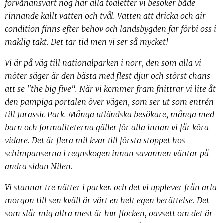
förvånansvärt nog har alla toaletter vi besöker både
rinnande kallt vatten och tvål. Vatten att dricka och air
condition finns efter behov och landsbygden far förbi oss i
maklig takt. Det tar tid men vi ser så mycket!
Vi är på väg till nationalparken i norr, den som alla vi
möter säger är den bästa med flest djur och störst chans
att se "the big five". När vi kommer fram fnittrar vi lite åt
den pampiga portalen över vägen, som ser ut som entrén
till Jurassic Park. Många utländska besökare, många med
barn och formaliteterna gäller för alla innan vi får köra
vidare. Det är flera mil kvar till första stoppet hos
schimpanserna i regnskogen innan savannen väntar på
andra sidan Nilen.
Vi stannar tre nätter i parken och det vi upplever från arla
morgon till sen kväll är värt en helt egen berättelse. Det
som slår mig allra mest är hur flocken, oavsett om det är