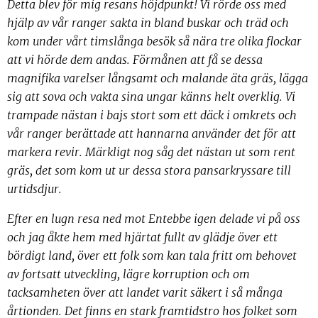
Detta blev för mig resans höjdpunkt! Vi rörde oss med
hjälp av vår ranger sakta in bland buskar och träd och
kom under vårt timslånga besök så nära tre olika flockar
att vi hörde dem andas. Förmånen att få se dessa
magnifika varelser långsamt och malande äta gräs, lägga
sig att sova och vakta sina ungar känns helt overklig. Vi
trampade nästan i bajs stort som ett däck i omkrets och
vår ranger berättade att hannarna använder det för att
markera revir. Märkligt nog såg det nästan ut som rent
gräs, det som kom ut ur dessa stora pansarkryssare till
urtidsdjur.
Efter en lugn resa ned mot Entebbe igen delade vi på oss
och jag åkte hem med hjärtat fullt av glädje över ett
bördigt land, över ett folk som kan tala fritt om behovet
av fortsatt utveckling, lägre korruption och om
tacksamheten över att landet varit säkert i så många
årtionden. Det finns en stark framtidstro hos folket som