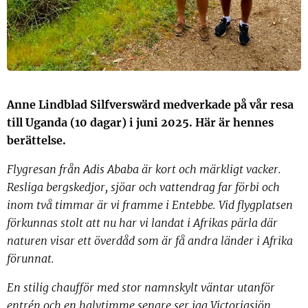
Anne Lindblad Silfverswärd medverkade på vår resa
till Uganda (10 dagar) i juni 2025. Här är hennes
berättelse.
Flygresan från Adis Ababa är kort och märkligt vacker.
Resliga bergskedjor, sjöar och vattendrag far förbi och
inom två timmar är vi framme i Entebbe. Vid flygplatsen
förkunnas stolt att nu har vi landat i Afrikas pärla där
naturen visar ett överdåd som är få andra länder i Afrika
förunnat.
En stilig chaufför med stor namnskylt väntar utanför
entrén och en halvtimme senare ser jag Victoriasjön