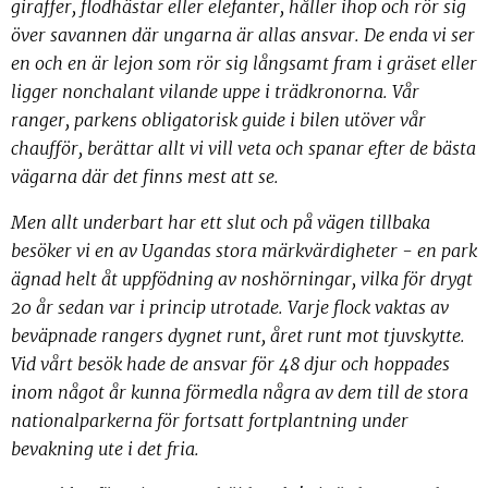
giraffer, flodhästar eller elefanter, håller ihop och rör sig
över savannen där ungarna är allas ansvar. De enda vi ser
en och en är lejon som rör sig långsamt fram i gräset eller
ligger nonchalant vilande uppe i trädkronorna. Vår
ranger, parkens obligatorisk guide i bilen utöver vår
chaufför, berättar allt vi vill veta och spanar efter de bästa
vägarna där det finns mest att se.
Men allt underbart har ett slut och på vägen tillbaka
besöker vi en av Ugandas stora märkvärdigheter - en park
ägnad helt åt uppfödning av noshörningar, vilka för drygt
20 år sedan var i princip utrotade. Varje flock vaktas av
beväpnade rangers dygnet runt, året runt mot tjuvskytte.
Vid vårt besök hade de ansvar för 48 djur och hoppades
inom något år kunna förmedla några av dem till de stora
nationalparkerna för fortsatt fortplantning under
bevakning ute i det fria.